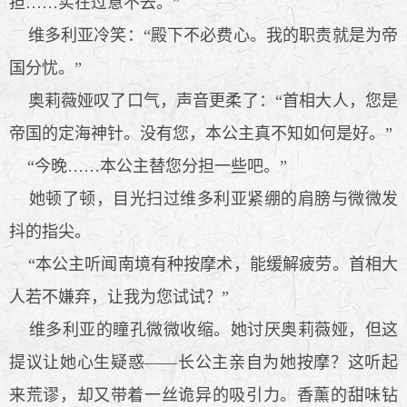
担……实在过意不去。”
维多利亚冷笑：“殿下不必费心。我的职责就是为帝
国分忧。”
奥莉薇娅叹了口气，声音更柔了：“首相大人，您是
帝国的定海神针。没有您，本公主真不知如何是好。”
“今晚……本公主替您分担一些吧。”
她顿了顿，目光扫过维多利亚紧绷的肩膀与微微发
抖的指尖。
“本公主听闻南境有种按摩术，能缓解疲劳。首相大
人若不嫌弃，让我为您试试？”
维多利亚的瞳孔微微收缩。她讨厌奥莉薇娅，但这
提议让她心生疑惑——长公主亲自为她按摩？这听起
来荒谬，却又带着一丝诡异的吸引力。香薰的甜味钻