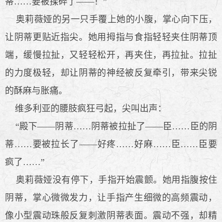
蒂……要被揉碎了——！”
奥莉薇娅的另一只手覆上她的小腹，掌心向下压，
让阴蒂更贴近指尖。她用拇指与食指轻轻夹住阴蒂顶
端，缓慢拉扯，又轻轻松开，再夹住，再拉扯。拉扯
的力度极轻，却让阴蒂的神经被反复牵引，带来尖锐
的酥麻与胀痛。
维多利亚的腰肢疯狂弓起，尖叫出声：
“殿下——阴蒂……阴蒂被拉扯了——臣……臣的阴
蒂……要被拉长了——好疼……好麻……臣……臣要
疯了……”
奥莉薇娅没有停下，手指开始震颤。她用指腹按住
阴蒂，掌心微微发力，让手指产生细微的高频震动，
像小型震动珠般反复刺激阴蒂表面。震动不强，却精