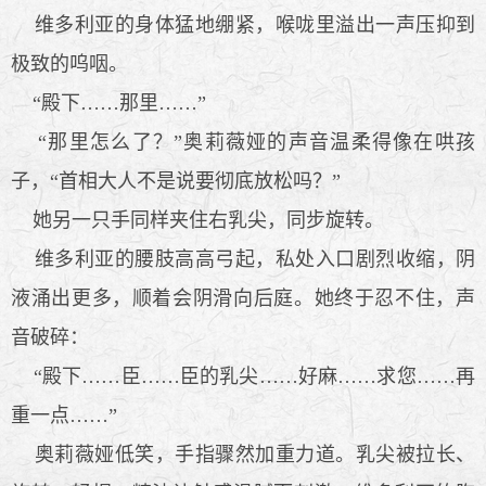
维多利亚的身体猛地绷紧，喉咙里溢出一声压抑到
极致的呜咽。
“殿下……那里……”
“那里怎么了？”奥莉薇娅的声音温柔得像在哄孩
子，“首相大人不是说要彻底放松吗？”
她另一只手同样夹住右乳尖，同步旋转。
维多利亚的腰肢高高弓起，私处入口剧烈收缩，阴
液涌出更多，顺着会阴滑向后庭。她终于忍不住，声
音破碎：
“殿下……臣……臣的乳尖……好麻……求您……再
重一点……”
奥莉薇娅低笑，手指骤然加重力道。乳尖被拉长、