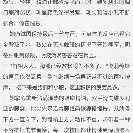
旋转、轻捏，精油让触感滑腻而刺激。维多利亚的胸
口剧烈起伏，乳晕颜色深得发紫，乳尖顶端小孔不断
张合，像在喘息。
她仍试图保持最后一丝尊严，可身体的反应已经完
全背叛了她，私处在无人触碰的情况下开始痉挛，阴
蒂肿胀到极限，阴液滴滴答答落在榻上。
“首相大人，胸部已经放松得差不多了。”奥莉薇娅
的声音依然温柔，像在继续一场再正常不过的医疗按
摩，“接下来是腰侧和小腹，这里积攒的疲劳最多。”
她掌心重新沾满温热的魅魔精油，双手滑向维多利
亚的腰窝。指尖先是沿着腰线两侧缓慢揉按，从肋骨
下方一直向下，到髂嵴上方。动作不重，却带着一种
不容抗拒的节奏感，每一次按压都让精油更深地渗入