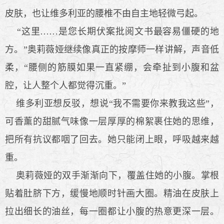
皮肤，也让维多利亚的腰椎不由自主地轻微弓起。
“这里……是您长期伏案批阅文书最容易僵硬的地
方。”奥莉薇娅继续像真正的按摩师一样讲解，声音低
柔，“腰侧的筋膜如果一直紧绷，会牵扯到小腹和盆
腔，让人整个人都觉得沉重。”
维多利亚想反驳，想说“我不需要你来教我这些”，
可香薰的甜腻气味像一层厚厚的棉絮裹住她的思维，
把所有抗议都咽了回去。她只能闭上眼，呼吸越来越
重。
奥莉薇娅的双手渐渐向下，覆盖住她的小腹。掌根
贴着肚脐下方，缓慢地顺时针画大圈。精油在皮肤上
拉出细长的油丝，每一圈都让小腹的热意更深一层。