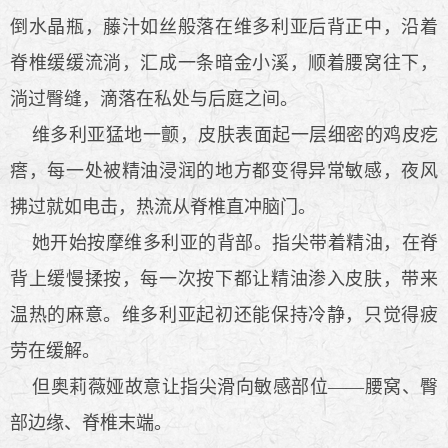
倒水晶瓶，藤汁如丝般落在维多利亚后背正中，沿着
脊椎缓缓流淌，汇成一条暗金小溪，顺着腰窝往下，
淌过臀缝，滴落在私处与后庭之间。
维多利亚猛地一颤，皮肤表面起一层细密的鸡皮疙
瘩，每一处被精油浸润的地方都变得异常敏感，夜风
拂过就如电击，热流从脊椎直冲脑门。
她开始按摩维多利亚的背部。指尖带着精油，在脊
背上缓慢揉按，每一次按下都让精油渗入皮肤，带来
温热的麻意。维多利亚起初还能保持冷静，只觉得疲
劳在缓解。
但奥莉薇娅故意让指尖滑向敏感部位——腰窝、臀
部边缘、脊椎末端。