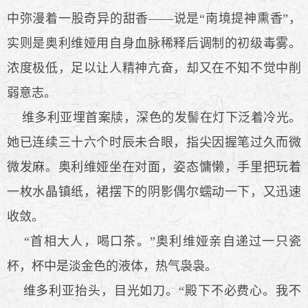
中弥漫着一股奇异的甜香——说是“南境提神熏香”，
实则是奥利维娅用自身血脉稀释后调制的初级毒雾。
浓度极低，足以让人精神亢奋，却又在不知不觉中削
弱意志。
维多利亚埋首案牍，深色的发髻在灯下泛着冷光。
她已连续三十六个时辰未合眼，指尖因握笔过久而微
微发麻。奥利维娅坐在对面，姿态慵懒，手里把玩着
一枚水晶镇纸，裙摆下的阴影偶尔蠕动一下，又迅速
收敛。
“首相大人，喝口茶。”奥利维娅亲自递过一只瓷
杯，杯中是淡金色的液体，热气袅袅。
维多利亚抬头，目光如刀。“殿下不必费心。我不