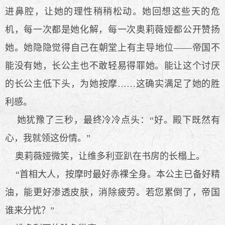
进鼻腔，让她的理性稍稍松动。她回想这些天的危
机，每一次都是她化解，每一次奥莉薇娅都公开赞扬
她。她隐隐觉得自己在朝堂上有主导地位——帝国不
能没有她，长公主也不敢轻易得罪她。能让这个讨厌
的长公主低下头，为她按摩……这确实满足了她的胜
利感。
她犹豫了三秒，最终冷冷点头：“好。殿下既然有
心，我就领这份情。”
奥莉薇娅微笑，让维多利亚趴在书房的长榻上。
“首相大人，按摩时最好赤裸全身。本公主已备好精
油，能更好渗透皮肤，消除疲劳。若您累倒了，帝国
谁来分忧？”