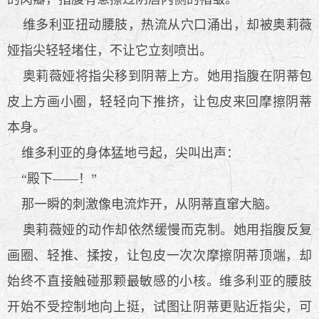
维多利亚扭动腰肢，热流从穴口涌出，却被奥莉薇
娅指尖轻轻堵住，不让它立刻喷出。
奥莉薇娅将指尖移到阴蒂上方。她用指腹在阴蒂包
皮上方画小圈，轻轻向下推挤，让包皮来回摩擦阴蒂
本身。
维多利亚的身体猛地弓起，尖叫出声：
“殿下——！”
那一瞬的刺激像电流炸开，从阴蒂直窜大脑。
奥莉薇娅的动作却依然缓慢而克制。她用指腹反复
画圈、轻推、揉按，让包皮一次次摩擦阴蒂顶端，却
始终不直接触碰那颗最敏感的小核。维多利亚的腰肢
开始不受控制地向上挺，试图让阴蒂更贴近指尖，可