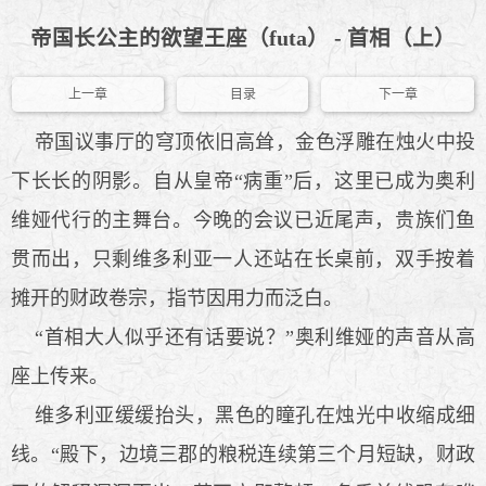
帝国长公主的欲望王座（futa） - 首相（上）
上一章
目录
下一章
帝国议事厅的穹顶依旧高耸，金色浮雕在烛火中投
下长长的阴影。自从皇帝“病重”后，这里已成为奥利
维娅代行的主舞台。今晚的会议已近尾声，贵族们鱼
贯而出，只剩维多利亚一人还站在长桌前，双手按着
摊开的财政卷宗，指节因用力而泛白。
“首相大人似乎还有话要说？”奥利维娅的声音从高
座上传来。
维多利亚缓缓抬头，黑色的瞳孔在烛光中收缩成细
线。“殿下，边境三郡的粮税连续第三个月短缺，财政