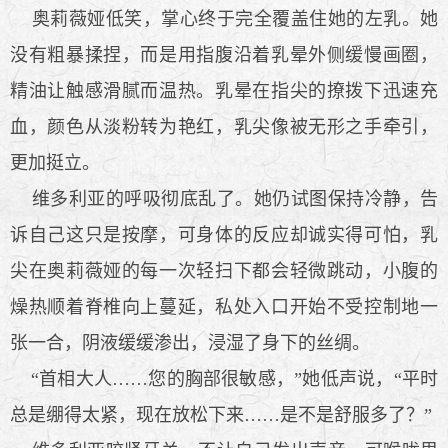
奥莉薇娅低笑，掌心终于完全覆盖住她的左乳。她
没有粗暴揉捏，而是用指腹沿着乳晕外侧缓慢画圈，
精油让触感滑腻而温热。乳晕在指尖的撩拨下迅速充
血，颜色从淡粉转为艳红，乳尖像被无形之手牵引，
更加挺立。
维多利亚的呼吸彻底乱了。她仍试图保持冷静，告
诉自己这只是按摩，可身体的反应却诚实得可怕，乳
尖在奥莉薇娅的每一次轻扫下都会轻微跳动，小腹的
燥热顺着脊椎向上蔓延，私处入口开始不受控制地一
张一合，阴液缓缓渗出，浸湿了身下的丝绸。
“首相大人……您的胸部很敏感，”她低声说，“平时
总是绷得太紧，现在放松下来……是不是舒服多了？”