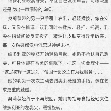
维多利亚咬紧牙关，不让自己发出声音，可喉咙里
还是溢出一声细碎的呜咽。
奥莉薇娅的另一只手覆上右乳，轻轻揉按，像在安
抚，又像在挑逗。双乳同时被揉按、轻捏、托高，乳
尖在指缝间被反复拨弄。精油让皮肤变得异常敏感，
每一次触碰都像电流窜过神经末梢。
维多利亚的腰肢开始轻微弓起。她仍不承认自己想
要，可身体却在香薰的催眠下，把这一切合理化——
“这是按摩”“这是为了帝国”“长公主在为我服务”……
她的乳尖一次次主动去蹭奥莉薇娅的手指，像在乞
求更重的触碰。
奥莉薇娅终于不再绕圈。她用拇指与食指轻轻夹住
维多利亚的左乳尖，缓慢旋转。