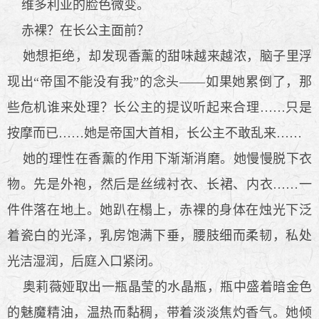
维多利亚的脸色微变。
赤裸？在长公主面前？
她想拒绝，却发现香薰的甜味越来越浓，脑子里浮
现出“帝国不能没有我”的念头——如果她累倒了，那
些危机谁来处理？长公主的提议听起来合理……只是
按摩而已……她是帝国大首相，长公主不敢乱来……
她的理性在香薰的作用下渐渐消磨。她慢慢脱下衣
物。先是外袍，然后是丝绒衬衣、长裙、内衣……一
件件落在地上。她趴在榻上，赤裸的身体在烛光下泛
着瓷白的光泽，乳房饱满下垂，腰肢细而柔韧，私处
光洁湿润，后庭入口紧闭。
奥莉薇娅取出一瓶晶莹的水晶瓶，瓶中盛着暗金色
的魅魔精油，温热而黏稠，带着淡淡焦灼香气。她倾