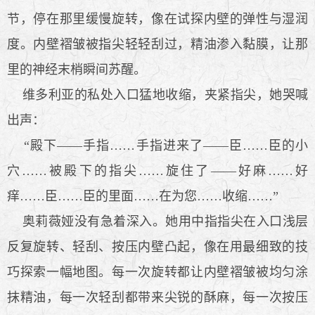
节，停在那里缓慢旋转，像在试探内壁的弹性与湿润
度。内壁褶皱被指尖轻轻刮过，精油渗入黏膜，让那
里的神经末梢瞬间苏醒。
维多利亚的私处入口猛地收缩，夹紧指尖，她哭喊
出声：
“殿下——手指……手指进来了——臣……臣的小
穴……被殿下的指尖……旋住了——好麻……好
痒……臣……臣的里面……在为您……收缩……”
奥莉薇娅没有急着深入。她用中指指尖在入口浅层
反复旋转、轻刮、按压内壁凸起，像在用最细致的技
巧探索一幅地图。每一次旋转都让内壁褶皱被均匀涂
抹精油，每一次轻刮都带来尖锐的酥麻，每一次按压