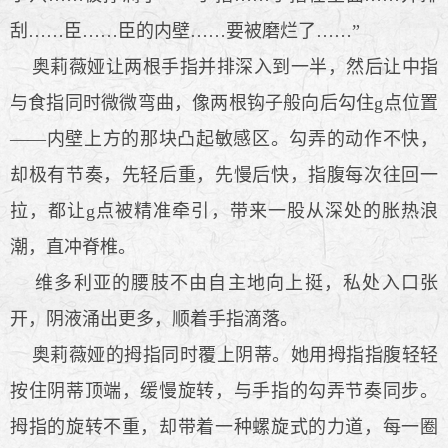
刮……臣……臣的内壁……要被磨烂了……”
奥莉薇娅让两根手指并排深入到一半，然后让中指
与食指同时微微弯曲，像两根钩子般向后勾住g点位置
——内壁上方的那块凸起敏感区。勾弄的动作不快，
却极有节奏，先轻后重，先慢后快，指腹每次往回一
拉，都让g点被精准牵引，带来一股从深处的胀热浪
潮，直冲脊椎。
维多利亚的腰肢不由自主地向上挺，私处入口张
开，阴液涌出更多，顺着手指滴落。
奥莉薇娅的拇指同时覆上阴蒂。她用拇指指腹轻轻
按住阴蒂顶端，缓慢旋转，与手指的勾弄节奏同步。
拇指的旋转不重，却带着一种螺旋式的力道，每一圈