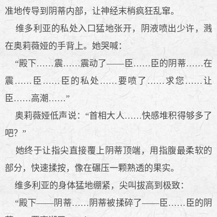
准地传导到阴蒂内部，让神经末梢疯狂乱窜。
维多利亚的私处入口猛地张开，阴液喷出少许，溅
在奥莉薇娅的手背上。她哭喊：
“殿下……震……震动了——臣……臣的阴蒂……在
震……臣……臣的私处……要喷了……求您……让
臣……高潮……”
奥莉薇娅低声说：“首相大人……快感堆积得够多了
吧？”
她终于让指尖直接覆上阴蒂顶端，用指腹最柔软的
部分，快速揉按，像在碾压一颗熟透的果实。
维多利亚的身体猛地绷紧，尖叫拔高到极致：
“殿下——阴蒂……阴蒂被揉碎了——臣……臣的阴