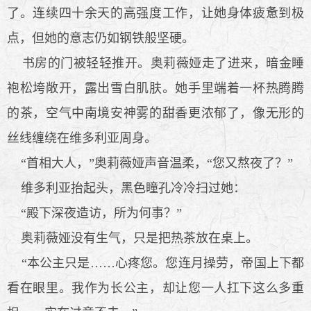
了。连续四十余天的高强度工作，让她身体疲惫到极
点，但她的意志仍如钢铁般坚硬。
书房的门被轻轻推开。奥莉薇娅走了进来，暗金睡
袍松垮敞开，露出雪白肌肤。她手里端着一杯热腾腾
的茶，空气中南境安神雾的甜香更浓郁了，像无形的
丝线缠绕在维多利亚周身。
“首相大人，”奥莉薇娅声音温柔，“您又熬夜了？”
维多利亚抬起头，黑色瞳孔冷冷扫过她：
“殿下深夜造访，所为何事？”
奥莉薇娅没有生气，只是把热茶放在桌上。
“本公主只是……心疼您。您连月操劳，帝国上下都
看在眼里。我作为长公主，却让您一人扛下这么多重