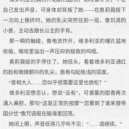
自己发出声音，可身体却背叛了她——在奥莉薇娅下
一次向上推挤时，她的乳尖突然往前一挺，像饥渴的
小兽，主动去蹭长公主的手背。
那一瞬的触碰，像电流炸开。维多利亚的瞳孔猛地
收缩，喉咙里溢出一声压抑到极致的呜咽。
奥莉薇娅的手停住了。她低头，看着维多利亚通红
的脸和微微颤抖的乳尖，唇角勾起极浅的弧度。
“首相大人……您似乎很需要这里也放松？”
维多利亚想否认，想说“没有”，可香薰的甜香再次
涌入鼻腔，那句“这是正常的按摩”“您累倒了谁来替帝
国分忧”像咒语般在脑海里回荡。
她闭上眼，声音低得几乎听不见：“……请继续。”