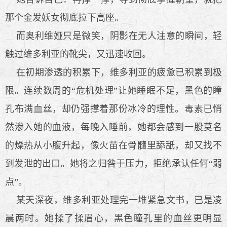
那个金发妖女彻底拉下高座。
而奥利维娅只是微笑，阴影在无人注意的瞬间，轻
触过维多利亚的靴尖，又迅速收回。
在初期渗透的积累下，维多利亚的疲惫已积累到极
限。连续数周的“危机处理”让她睡眠不足，黑色的瞳
孔布满血丝，却仍强撑着那份冰冷的理性。毒素已悄
然渗入她的血液，每晚入睡前，她都会感到一股莫名
的燥热从小腹升起，像火苗在骨髓里舔舐，却又找不
到发泄的出口。她将之归咎于压力，拒绝承认任何“弱
点”。
某天深夜，维多利亚处理完一堆紧急文书，已是凌
晨两时。她揉了揉眉心，黑色瞳孔里的血丝更明显