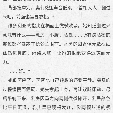
背部按摩完，奥莉薇娅声音低柔：“首相大人，翻过
来吧。前面也需要放松。”
维多利亚的指尖在榻面上微微收紧。她知道翻过来
意味着什么——乳房、小腹、私处……所有最私密的
部位都将暴露在长公主眼前。香薰的甜香像无数根细
丝钻进鼻腔，缠绕大脑，让她的拒绝变得迟钝而无
力。
“……好。”
她低声应了，声音比自己预想的还要平静。翻身的
过程缓慢而僵硬。她先撑起上身，再让双腿挪动，最
后平躺下来。乳房因重力向两侧微微摊开，乳晕颜色
比平日更深，乳尖早已硬得发疼，像两颗熟透的樱