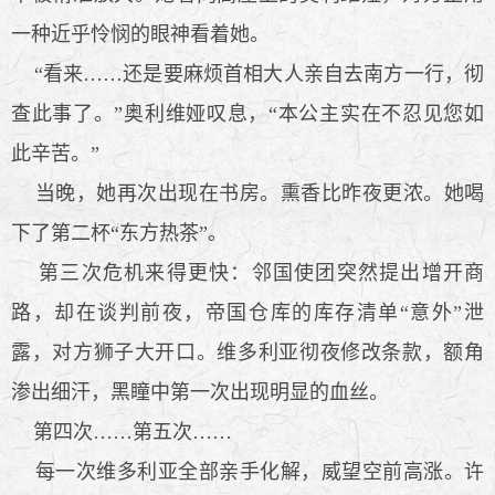
一种近乎怜悯的眼神看着她。
“看来……还是要麻烦首相大人亲自去南方一行，彻
查此事了。”奥利维娅叹息，“本公主实在不忍见您如
此辛苦。”
当晚，她再次出现在书房。熏香比昨夜更浓。她喝
下了第二杯“东方热茶”。
第三次危机来得更快：邻国使团突然提出增开商
路，却在谈判前夜，帝国仓库的库存清单“意外”泄
露，对方狮子大开口。维多利亚彻夜修改条款，额角
渗出细汗，黑瞳中第一次出现明显的血丝。
第四次……第五次……
每一次维多利亚全部亲手化解，威望空前高涨。许