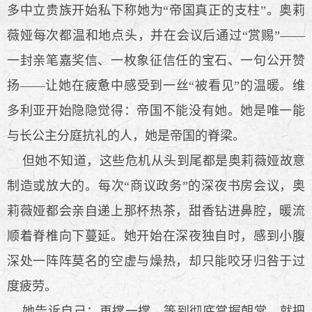
多中立贵族开始私下称她为“帝国真正的支柱”。奥莉
薇娅每次都温和地点头，并在会议后通过“赏赐”——
一封亲笔嘉奖信、一枚象征信任的宝石、一句公开赞
扬——让她在疲惫中感受到一丝“被看见”的温暖。维
多利亚开始隐隐觉得：帝国不能没有她。她是唯一能
与长公主分庭抗礼的人，她是帝国的脊梁。
但她不知道，这些危机从头到尾都是奥莉薇娅故意
制造或放大的。每次“商议政务”的深夜书房会议，奥
莉薇娅都会亲自递上那杯热茶，甜香钻进鼻腔，暖流
顺着脊椎向下蔓延。她开始在深夜独自时，感到小腹
深处一阵阵莫名的空虚与燥热，却只能咬牙归咎于过
度疲劳。
她告诉自己：再撑一撑，等到彻底掌握朝堂，就把