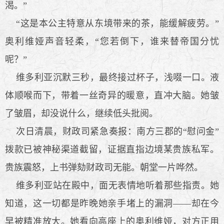
渴。”
“这是本公主特意从东境带来的茶，能缓解疲劳。”
奥利维娅声音轻柔，“您若倒下，谁来替帝国分忧
呢？”
维多利亚沉默三秒，最终接过杯子，浅啜一口。液
体顺喉而下，带着一丝奇异的暖意，直冲大脑。她皱
了皱眉，却没说什么，继续低头批阅。
次日清晨，财政司紧急奏报：南方三郡的“慰问金”
拨款已被神秘渠道截留，证据直指边境某贵族私军。
贵族震怒，上书弹劾财政司无能。朝堂一片哗然。
维多利亚站在殿中，面无表情地听着那些指责。她
知道，这一切都是昨晚她亲手堵上的漏洞——却在今
早被精准放大。她看向高座上的奥利维娅，对方正用