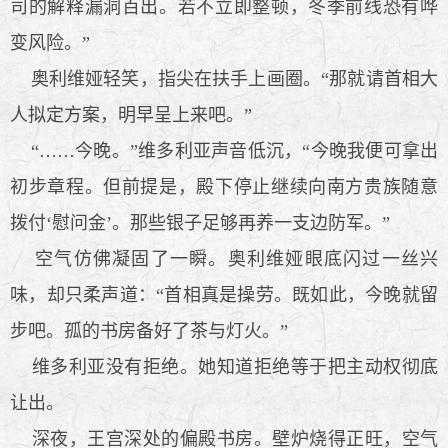
司的解释漏洞百出。若不立即整顿，冬季前线恐有哗
变风险。”
奥利维娅轻笑，指尖在扶手上画圈。“那就请首相大
人拟定方案，明早呈上来吧。”
“……今晚。”维多利亚声音低沉，“今晚我便可拿出
初步章程。但前提是，殿下停止继续向南方贵族随意
拨付‘慰问金’。那些银子足够再养一支边防军。”
空气仿佛凝固了一瞬。奥利维娅眼底闪过一丝兴
味，却只柔声道：“首相真是操劳。既如此，今晚就留
步吧。孤的书房备好了茶与灯火。”
维多利亚没有拒绝。她知道拒绝等于把主动权彻底
让出。
深夜，王宫深处的偏殿书房。壁炉烧得正旺，空气