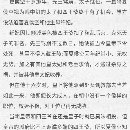
夏侯空十岁那年，先王驾崩，太子继位，一直将夏
侯空视为眼中钉的太子和四王爷终于有了机会，想方
设法迫害夏侯空和他生母纤妃。
纤妃因其倾城美色被四王爷扣了秽乱后宫、克死天
子的罪名，先王驾崩不过数日，她便被当今皇帝下令
处死，甚至不得入藏王陵;而夏侯空因年纪尚小、无权
无势，加之有其他皇太妃和老臣求情，才逃过杀身之
祸，并被其他皇太妃收养。
但在他十六岁时，皇上将他派到处女调教部去当差
如此一来，他即便长大成人，在朝中没有一个像样的
职位，权势不稳，对王位已再无威胁。
当朝皇帝和四王爷在还是皇子时就已臭味相投，但
皇帝的城府比不上诡谲多端的四王爷，所以夏侯空知