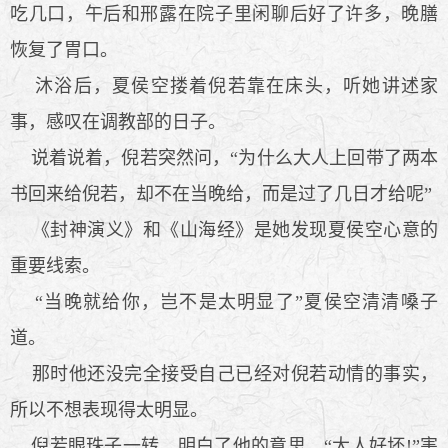
吃几口，午后和邢露在院子里闲聊后好了许多，晚膳
恢复了胃口。
沐浴后，夏侯空搂着倪若靠在床头，听她讲述家
事，感叹在调教部的日子。
说着说着，倪若突然问，“为什么大人上回带了两本
书回来给倪若，却不在当晚给，而是过了几日才给呢”
《封神演义》和《山海经》是她发现夏侯空心意的
重要线索。
“当晚就给你，岂不是太明显了”夏侯空清清嗓子
道。
那时他还没完全接受自己已经对倪若动情的事实，
所以不想表现得太明显。
倪若眼珠子一转，明白了他的意思，“大人好坏!”害