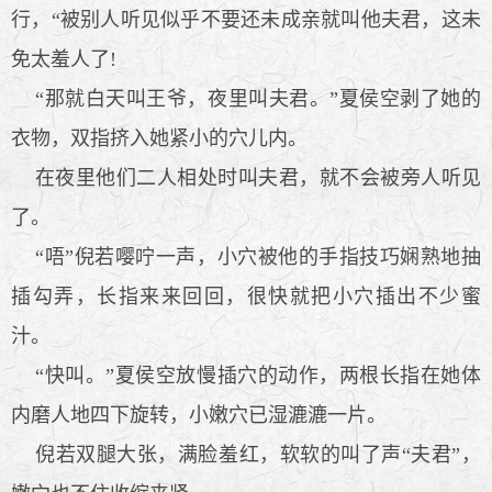
行，“被别人听见似乎不要还未成亲就叫他夫君，这未
免太羞人了!
“那就白天叫王爷，夜里叫夫君。”夏侯空剥了她的
衣物，双指挤入她紧小的穴儿内。
在夜里他们二人相处时叫夫君，就不会被旁人听见
了。
“唔”倪若嘤咛一声，小穴被他的手指技巧娴熟地抽
插勾弄，长指来来回回，很快就把小穴插出不少蜜
汁。
“快叫。”夏侯空放慢插穴的动作，两根长指在她体
内磨人地四下旋转，小嫩穴已湿漉漉一片。
倪若双腿大张，满脸羞红，软软的叫了声“夫君”，