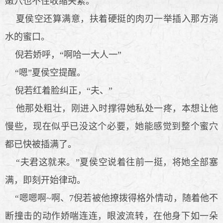
嫩穴也不住收缩夹紧。
夏侯空还算满意，扶着硬挺的肉刃一举插入那方淌
水的蜜口。
倪若娇呼，“啊哈一大人一”
“嗯”夏侯空提醒。
倪若红着脸纠正，“夫、”
他那处粗壮，刚进入时撑得她私处一疼，本想让他
慢些，现在似乎已没这个必要，她能感觉到整个蜜穴
都已快被插满了。
“夫君这就来。”夏侯空说着往前一挺，将她全部塞
满，即刻开始律动。
“嗯嗯啊~啊、7倪若被他撩拨得格外情动，随着他不
断撞击的动作娇喘连连，眼波流转，在他身下如一朵