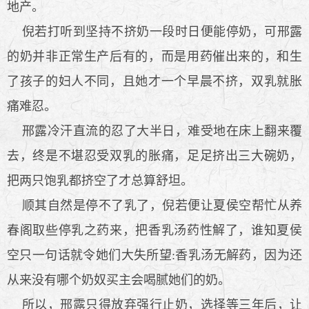
地产。
倪若打听到坚持不挤奶一段时日便能停奶，可邢露
的奶并非正常生产后有的，而是用药催出来的，和生
了孩子的妇人不同，且她才一个早晨不挤，双乳就胀
痛难忍。
邢露冷汗直流的忍了大半日，难受地在床上翻来覆
去，终是不堪忍受双乳的胀痛，足足挤出三大碗奶，
把两只饱乳都挤空了才总算舒坦。
顺其自然是停不了乳了，倪若便让夏侯空帮忙从养
春阁取些停乳之药来，把香乳汤药性解了，谁知夏侯
空只一句话就令她们大失所望:香乳汤无解药，因为还
从来没有哪个奶奴买主会喝腻她们的奶。
所以，邢露只得放弃强行止奶，选择等三年后，让