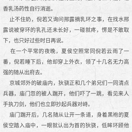
香乳汤药性自行消逝。
止不住奶，倪若又询问邢露摘乳环之事，在找水邢
露说被穿环的乳孔还未长好，一碰就疼，愣是不敢取
下，也只好过些时日再说。
在一个平常的夜晚，夏侯空照常同倪若云雨了一
番，倪若睡下后，他却穿上外衣，领了十几名无力高
强的随从出府去。
京城郊外的破庙内，狄骁正和几个弟兄们一同清点
兵器，庙门忽的被人踹开，他们吓了一跳，看见来人
手执刀剑，他们也立即抄起兵器对峙。
庙门踹开后，几名随从让开一条道，身着黑袍的夏
侯空踏入庙中，一眼就认出为首的狄骁，低眸环顾他