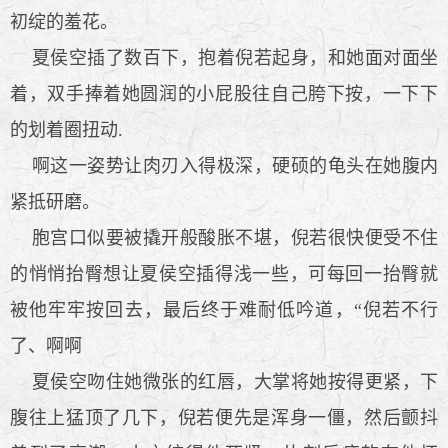
初绽的羞花。
夏侯空插了数百下，抱着倪若起身，和她面对面坐
着，双手捧着她圆润的小屁股往自己胯下按，一下下
的划着圈扭动.
啊这一姿势让肉刃入得极深，硬硕的龟头在她腹内
紧抵研磨。
胞宫口似要被撬开般酸胀不堪，倪若很快便受不住
的悄悄抬臀想让夏侯空插得浅一些，可每回一抬臀就
被他牢牢按回去，最后终于难耐低吟道，“倪若不行
了、啊啊
夏侯空吻住她微张的红唇，大掌将她按得更紧，下
腹往上猛顶了几下，倪若便先是浑身一僵，然后颤抖