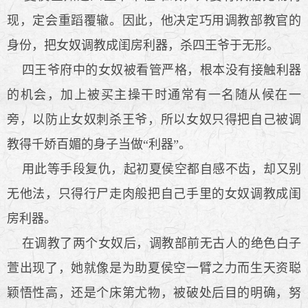
现，定会重蹈覆辙。因此，他决定巧用调教部教官的
身份，把女奴调教成闺房利器，杀四王爷于无形。
四王爷府中的女奴被看管严格，根本没有接触利器
的机会，加上被买主操干时通常有一名随从候在一
旁，以防止女奴刺杀王爷，所以女奴只得把自己被调
教得千娇百媚的身子当做“利器”。
用此等手段复仇，起初夏侯空都自感不齿，却又别
无他法，只得行尸走肉般把自己手里的女奴调教成闺
房利器。
在调教了两个女奴后，调教部前无古人的绝色白子
萱出现了，她就像是为助夏侯空一臂之力而生天资聪
颖悟性高，还是个床第尤物，被破处后目的明确，努