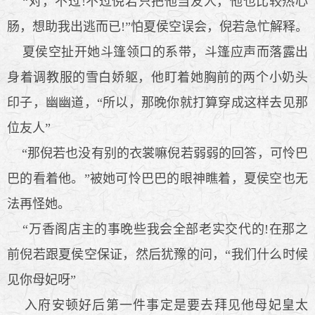
“对，不过!不过倪若只把他当友人，他也比较热心
肠，想助我出逃而已!”怕夏侯空误会，倪若急忙解释。
夏侯空扯开她斗篷领口的系带，斗篷应声而落露出
身着调教服的雪白娇躯，他盯着她胸前的两个小奶头
印子，幽幽道，“所以，那晚你就打算穿成这样去见那
位友人”
“那倪若也没有别的衣裳嘛倪若弱弱的回答，可怜巴
巴的看着他。”被她可怜巴巴的眼神瞧着，夏侯空也无
法再怪她。
“万香阁店主的事晚些我会全部老实交代的!在那之
前倪若跟夏侯空保证，然后犹豫的问，“我们什么时候
见你母妃呀”
入府安顿好后第一件事定是要去拜见他母妃皇太