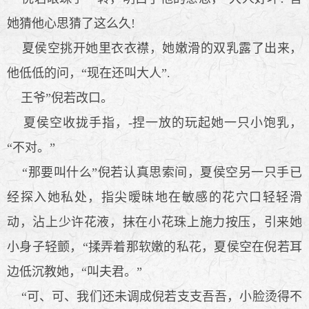
她猜他心思猜了这么久!
夏侯空挑开她里衣衣襟，她嫩滑的双乳露了出来，
他低低的问，“现在还叫大人”.
王爷”倪若改口。
夏侯空收拢手指，-捏一放的玩起她一只小饱乳，
“不对。”
“那要叫什么”倪若认真思索间，夏侯空另一只手已
经探入她私处，指尖暧昧地在敏感的花穴口轻轻滑
动，沾上少许花液，抹在小花珠上施力按压，引来她
小身子轻颤，“揉弄着那软嫩的私花，夏侯空在倪若耳
边低沉教她，“叫夫君。”
“可、可、我们还未调成倪若支支吾吾，小脸烫得不