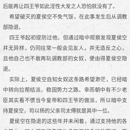
后能再让四王爷如此淫性大发之人恐怕就没有了。
希望破灭的夏侯空不免气馁，在此事发生后从调教
部隐退。
四王爷起初提防过他，但通过暗中观察发现夏侯空
并无异样，仍同往常一般会见友人，并无造反之心，
且他自己也不敢再玩调教部的女奴，便由得夏侯空隐
退。
实际上，夏侯空自知女奴这条路希望渺茫，已经暗
中转向拉帮结派，稳固势力之路。幸而朝中有不少老
臣其实看不惯当今皇帝和四王爷的做派，所以暗中支
持夏侯空，司以扬的父亲司太傅就是其中一位。
夏侯空在隐退的这些年并未闲着，通过支持他的各