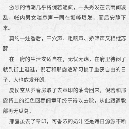
激烈的情潮几乎将倪若逼疯，一头秀发在云雨间凌
乱，帐内男女喘息声一同在巅峰爆发，而后安静下
来。
莫约一炷香后，干穴声、粗喘声、娇啼声又相继苏
醒
在王府的生活安适自在，无忧无虑，在府里待闷了
就到街上逛逛，倪若和邢露逐渐习惯了重获自由的日
子，人也愈发开朗。
夏侯空从养春房取了去章印的油膏回来，倪若和邢
露背上的红色回春阁章印终于得以去除，从此跟调教
部再无瓜葛。
邢露虽去了章印，可香浓的奶汁还是每日源源不断