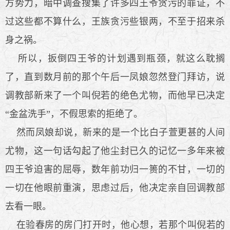
方势力，暗中调查搜集了许多四王爷贪污的罪证，不
过这些都不算什么，王族贪污些银两，不至于招来杀
身之祸。
所以，扳倒四王爷的计划遇到瓶颈，就这么耽搁
了，直到数月前的那个午后一凤娘忽然登门拜访，说
调教部新来了一个叫倪若的绝色尤物，而他早已决定
“金盆洗手”，不假思索的拒绝了。
然而凤娘却说，新来的是一个比白子萱更甚的人间
尤物，这一句话勾起了他尘封已久的记忆一多年来被
四王爷迫害的屈辱，数年前功归一篑的不甘，一切的
一切在他眼前重演，思虑过后，他决定亲自回调教部
去看一眼。
在验春房的房门打开时，他心想，若那个叫倪若的