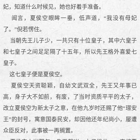
妃，知道什么时候见，她也好着手准备。
闻言，夏侯空眼眸一垂，低声道，“我没有母妃
了。”倪若愣住。
当朝先王儿子少，一共只有十位皇子，其中六皇子
和七皇子之间足足隔了十五年，所以先王格外喜爱七
皇子。
这七皇子便是夏侯空。
夏侯空天资聪颖，自幼文武双全，先王又年事已
高，身子大不如前，有废，了当时资质平平的太子，
改立夏侯空为新太子之意，在他九岁时还赐了他“璟安
王”的封号，寓意国泰民安，却因他还年纪尚小，屡遭
众臣反对，此事被一再搁置。