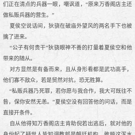
们正在清点的兵器一眼，嘲讽道，“原来万香阁店主还
做私贩兵器的营生。”
夏侯空说话间，狄骁在破庙外望风的两名手下也被
擒了进来。
“公子有何贵干”狄骁眼神不善的打量着夏侯空和他
带来的随从。
对方显然是有备而来，且从身形看都是武功高手，
他们寡不敌众，若是贸然对抗，恐无胜算。
“私贩兵器乃死罪，若你愿与我合作，我大可既往不
咎，保你安然无恙。”夏侯空没有回答他的问话，而是
直接开条件。
自从他得知万香阁店主肯助倪若出逃后，就对他的
身份起了疑世人皆知调教部是朝廷机构，敢趟这浑水