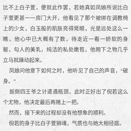
比不上白子萱，便就此作罢，若她真如凤娘所说比白
子萱更甚一一房门大开，他看见了那个被绑在调教椅
上的少女，白玉般的肌肤亮得晃眼，光是远处这么一
瞧，他心中已大概有了数，待走近一看一娇软的身
躯，勾人的美乳，纯洁的私处嫩苞，他胯下之物几乎
立马就躁动起来。
凤娘问他意下如何之时，他听见了自己的声音，“破
身。”
扳倒四王爷之计遣遇瓶颈，此时正好出了倪若这么
个尤物，他决定最后再赌上一把。
然而，接下来的过程却没有他想象的顺利。
倪若的身子比白子萱销魂，气质也与她大相径庭。