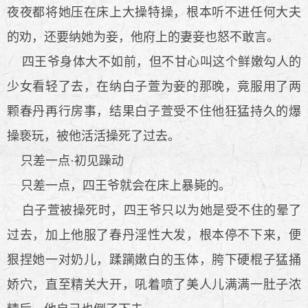
夜夜都将她压在床上大操特操，根本听不进任何大夫
的劝，还要纳她为妾，他府上的妻妾也怒不敢言。
四王爷身体大不如前，但不甘心叫这个鲜嫩勾人的
少女看轻了去，在纳白子萱为妾的那晚，竟服用了两
颗春丹再行房事，结果白子萱受不住他狂猛持久的爆
操亵玩，被他活活操死了过去。
只差一点·初见躁动
只差一点，四王爷就会在床上暴毙的。
白子萱被操死时，四王爷只以为她是受不住的晕了
过去，加上他服了春丹淫性大发，根本停不下来，便
狠捏她一对奶儿，蹂躏嫩白的玉体，胯下硬棍子猛捅
娇穴，直至精关大开，吼着喷了美人儿满满一肚子浓