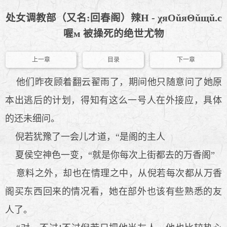
处女调教部（又名:回春阁）辣H - χяOǔяΘǔщǔ.c
喔м 被操死的绝世尤物
上一章
目录
下一章
他们昨夜顾着翻云翟雨了，期间他只随意问了她原
本出逃后的计划，得知有这么一号人在外接应，具体
的还未细问。
倪若犹豫了一会儿才道，“是阁的主人
夏侯空神色一变，“就是你每次上街都去的万香阁”
意料之外，却也在情理之中，从倪若每次都从万香
阁买东西回来的情况看，她在部外也该有些熟悉的友
人了。