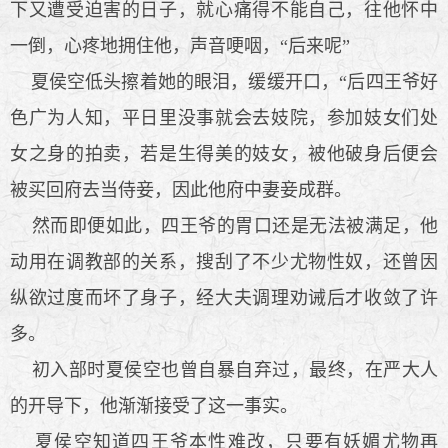
下又遭受迫害的日子，就心痛得不能自己，往他怀中
一倒，心疼地拥住他，声音哽咽，“后来呢”
夏侯空低头擦着她的眼泪，缓缓开口，“后四王爷好
色广为人知，平日里没事就会去妓院，参加妓女们处
女之身的拍卖，若是生得美的妓女，被他破身后便会
被买回府去当侍妾，因此他府中妻妾成群。
然而即便如此，四王爷的胃口还是无法被满足，他
动用在调教部的关系，搜刮了不少尤物性奴，还曾因
纵欲过度而坏了身子，经大夫调理劝诫后才收敛了许
多。
初入部时夏侯空也曾自暴自弃过，最终，在严大人
的开导下，他渐渐接受了这一事实。
夏侯空知道四王爷本性难改，只要有妖媚尤物再