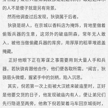
的人不是傻子就是另有背景。
然而他调查过后发现，狄骁属于后者。
狄骁是胡人，在京城以香料店为掩饰，背地里做着
偷贩兵器的生意，这郊外的破庙阴森，常年无人敢
入，被他当做偷藏兵器的库房，用厚厚的稻草堆遮盖
掩藏。
正好他眼下正在筹谋之事需要用到大量人手和兵
器，若狄骁肯跟他合作，他们便各取所需。”闻言，狄
骁眉头微蹙，握紧手中的剑柄，陷入沉思。
其实，倪若第一次上街被大汉掳来破庙里时，正好
是他要交货的日子，他发现破庙内有人，便让弟兄们
先行隐退至两旁，他救下倪若架着马车回京城街时，