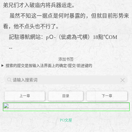
弟兄们才入破庙内将兵器运走。
虽然不知这一据点是何时暴露的，但就目前形势来
看，他不点头也不行了。
記駐導魧網站：pＯ-（佌處為弌横）18點℃OΜ
--
添加书签
搜索的提交是按输入法界面上的确定/提交/前进键的
X
上一章
目录
下一章
PO文屋