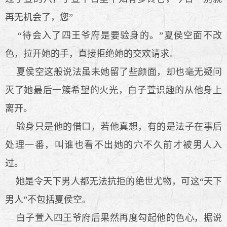
再无机会了，您”
“待会入了四王爷府是要验身的。”夏侯空面不改
色，拉开她的手，直接拒绝她的交欢请求。
夏侯空这般说法虽未她留了些颜面，却也毫无疑问
灭了她最后一簇希望的火光，白子萱识趣的从他身上
离开。
验身只是他的借口，若他真想，有的是法子在事后
处理一番，叫谁也看不出她的穴不久前才被男人入
过。
她是令天下男人都无法抗拒的绝世尤物，可这“天下
男人”不包括夏侯空。
白子萱入四王爷府后果然再度勾起他的色心，据说