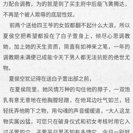
力配合调教，为的就是到了买主府中后能飞黄腾达，
不再是个被人欺辱的底层性奴。
前两个送给四王爷的女奴都翻不起什么大浪，所以
夏侯空把希望都投在了白子萱身上，倾尽心思调教
她，加上她的天生资质，简直有如神来之笔，一年的
调教期未满便已成能令天下男人都无法抗拒的绝世尤
物。
夏侯空犹记得在送白子萱出部之前，
在夏侯院里，她风情万种的勾住他的脖子，一双饱
乳有意无意地在他胸膛轻蹭，在他耳边吐气如兰，轻
轻抚弄他胯下之物，用勾魂的声音缓缓道，“大人这龙
物实属凶猛，可您只在破身仪式和初女考核时用它入
过子萱的穴，子萱平日里不知有多馋它，今日一别就