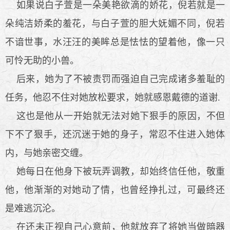
如果说白子萱是一朵美艳欲滴的娇花，倪若就是一
朵纯洁娇柔的羞花，与白子萱的胆大妩媚不同，倪若
不谙世事，水汪汪的美眸总是怯怯的望着他，像一只
可怜无助的小兽。
后来，她为了不被责罚而强迫自己完成诸多羞耻的
任务，他忍不住对她放松要求，她就感恩戴德的道谢.
这也是他从一开始就无法对她下狠手的原因，不但
下不了狠手，还沉迷于她的身子，常忍不住进入她体
内，与她亲密交缠。
她每日在他身下被玩弄调教，却始终信任他，敬重
他，他渐渐的对她动了情，也曾经挣扎过，可最终还
是难逃沉沦。
在还未正视自己心意前，他就放弃了将她当做暗器