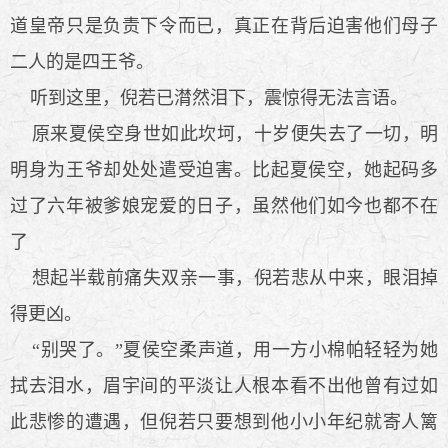
道皇帝只是负责下令而已，真正在背后迫害他们母子
二人的是四王爷。
听到这里，倪若已潸然泪下，震惊得无法言语。
原来夏侯空身世如此坎坷，十岁便失去了一切，明
明身为王爷却处处遣受迫害。比起夏侯空，她起码多
过了六年被爹娘宠爱的日子，虽然他们如今也都不在
了
想起半载前痛失双亲一事，倪若悲从中来，眼泪掉
得更凶。
“别哭了。”夏侯空柔声道，用一方小棉帕轻轻为她
拭去泪水，眉宇间的平淡让人根本看不出他曾有过如
此悲惨的遭遇，但倪若只要想到他小小年纪就寄人篱