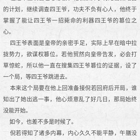
的计划，继续调查四王爷，功夫不负有心人，他终于
掌握了能让四王爷一招毙命的利器四王爷的篡位之
心。
四王爷表面是皇帝的亲密手足，实际上早在暗中拉
拢势力，欲谋权篡位。若他贸然向皇帝告发，必会打
草惊蛇，所以他一直在搜集四王爷篡位的证据，设了
一个局，等四王爷跳进去。
本来这个局要在他上回准备接倪若回府后开局，谁
知出了她出逃一事，他心烦意乱了好几日，那局始终
没能开始。
如今，也差不多是时候了。
倪若得知了诸多内幕，内心久久不能平静，午膳没