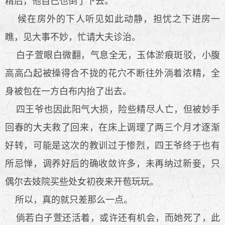
精后，他自己也倒了下去。
候在房外的下人听见如此动静，担忧之下进房一
瞧，见大事不妙，忙请大夫诊治。
白子萱眼白微翻，气息全无，玉体淤痕斑驳，小腹
高高凸起被操得合不拢的花穴不断往外淌着浓精，全
身被包在一方白布内抬了出去。
四王爷也因此阳气大损，险些精尽人亡，但被妙手
回春的大夫救了回来，在床上调理了两三个月才逐渐
好转，可能是这次的教训过于惨烈，四王爷终于也有
所忌惮，调养好后的确收敛许多，未再纳过新妾，只
偶尔去妓院买些处女初夜来开苞玩玩。
所以，真的就只差那么一点。
倘若白子萱还活着，或许还有机会，而她死了，此