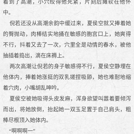
着到了高潮，小穴绞得他死紧，片刻后瘫软在他怀
中。
倪若还没从高潮余韵中缓过来，夏侯空就又捧着她
的臀抛动，肉棒结实地捅在敏感的胞宫口上，她爽得
不行，抖着又去了一次，穴里全是动情的春水，被他
抽插着捣出，滴在床褥上。
两次高潮让倪若的身子敏感得不行，夏侯空静埋在
他体内，捧着她涨挺的双乳搓捏吸舔，她也难耐地缩
着穴肉，小嘴胡乱呻吟。
夏侯空被她吸得头皮发麻，浑身欲望叫嚣着要倾泻
而出，将她放倒，抬起她一双玉足置于自己肩头，粗
棒尽根顶入她体内。
“啊啊啊一”