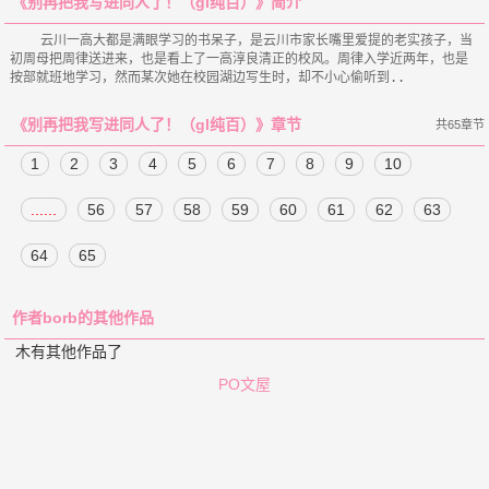
《别再把我写进同人了！（gl纯百）》简介
    云川一高大都是满眼学习的书呆子，是云川市家长嘴里爱提的老实孩子，当
初周母把周律送进来，也是看上了一高淳良清正的校风。周律入学近两年，也是
《别再把我写进同人了！（gl纯百）》章节
共65章节
1
2
3
4
5
6
7
8
9
10
......
56
57
58
59
60
61
62
63
64
65
作者borb的其他作品
木有其他作品了
PO文屋