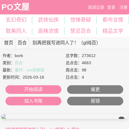
PO文屋
阅读记录
登录
注册
玄幻奇幻
武侠仙侠
惊悚悬疑
都市言情
耽美同人
高辣浓情
禁忌百合
精品文学
首页
百合
别再把我写进同人了！（gl纯百）
作者：
borb
总字数：273612
类别：
百合
总点击：4663
最新：
番外：sm初体验
周点击：98
更新时间：
2026-03-18
日点击：4
开始阅读
催更
加入书架
报错
��