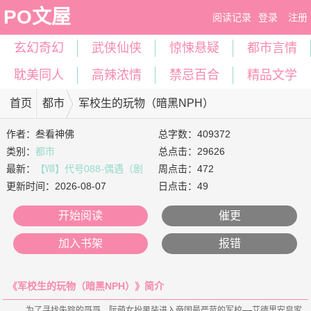
PO文屋
阅读记录
登录
注册
玄幻奇幻
武侠仙侠
惊悚悬疑
都市言情
耽美同人
高辣浓情
禁忌百合
精品文学
首页
都市
军校生的玩物（暗黑NPH）
作者：
叁看神佛
总字数：409372
类别：
都市
总点击：29626
最新：
【Ⅷ】代号088-偶遇（剧
周点击：472
情）
更新时间：
2026-08-07
日点击：49
开始阅读
催更
加入书架
报错
《军校生的玩物（暗黑NPH）》简介
    为了寻找失踪的哥哥，阮萌女扮男装进入帝国最严苛的军校——艾德里安皇家