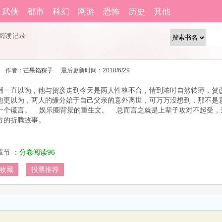
籍功能。
自动登
武侠
都市
科幻
网游
恐怖
历史
其他
还没有账号？
立即注册
阅读记录
作者：
芒果馅粽子
最后更新时间：
2018/6/29 
洲一直以为，他与贺彦走到今天是两人性格不合，情到浓时自然转薄，贺
他更以为，两人的缘分始于自己父亲的意外离世，可万万没想到，那不是
一个谎言。 娱乐圈背景的重生文。 总而言之就是上辈子攻对不起受，
方的折腾故事。 
章节 ：
分卷阅读96
收藏
投票推荐