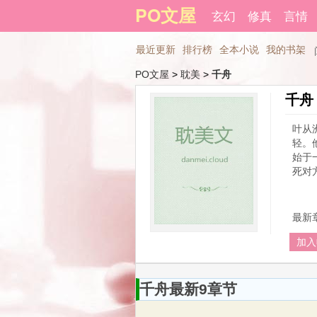
登录后可以拥有藏书和下载书
PO文屋
玄幻
修真
言情
最近更新
排行榜
全本小说
我的书架
PO文屋
> 
耽美
> 
千舟
千舟
叶从
轻。
始于
死对
最新
加入
千舟最新9章节