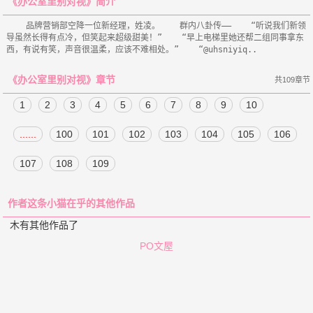
《办公室里别对视》简介
    品牌营销部空降一位新经理，姓凌。    群内八卦传——    “听说我们新领
导虽然长得有点冷，但笑起来超级甜美！”    “早上电梯里她还帮二组同事拿东
《办公室里别对视》章节
共109章节
1
2
3
4
5
6
7
8
9
10
......
100
101
102
103
104
105
106
107
108
109
作者这条小猫在乎的其他作品
木有其他作品了
PO文屋