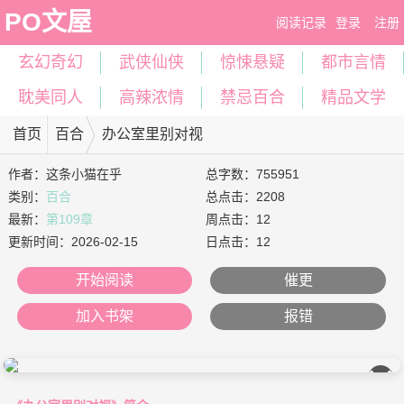
PO文屋
阅读记录
登录
注册
玄幻奇幻
武侠仙侠
惊悚悬疑
都市言情
耽美同人
高辣浓情
禁忌百合
精品文学
首页
百合
办公室里别对视
作者：
这条小猫在乎
总字数：755951
类别：
百合
总点击：2208
最新：
第109章
周点击：12
更新时间：
2026-02-15
日点击：12
开始阅读
催更
加入书架
报错
��