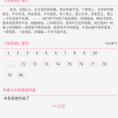
《生死树》简介
    双洁，全程1v1，女主喜欢颐而康，男女荤素不忌，介意慎入。生死树同根
而生，不可并茂。同血相连，不可相恋。世人畏之，谓之天命。吾辈逆之，谓之
——宁负如来不负卿。------他们终于站到了彼此面前。他望着她，眼底浮现的，
是失而复得的半身。她看着他，心中明灭的，是命中注定的劫数。他们是同一树
根上的两颗树——根是斩不断的血缘，枝是烧不尽的欲望，叶是纠缠不清的爱意。
《生死树》章节
共80章节
1
2
3
4
5
6
7
8
9
10
......
71
72
73
74
75
76
77
78
79
80
作者JUE的其他作品
木有其他作品了
PO文屋