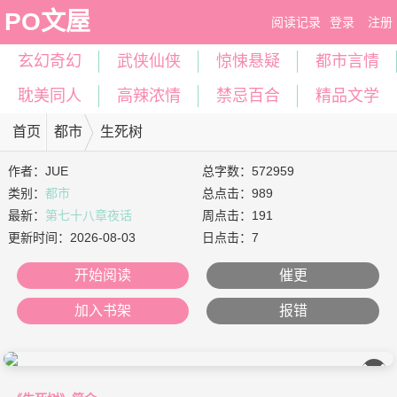
PO文屋
阅读记录
登录
注册
玄幻奇幻
武侠仙侠
惊悚悬疑
都市言情
耽美同人
高辣浓情
禁忌百合
精品文学
首页
都市
生死树
作者：
JUE
总字数：572959
类别：
都市
总点击：989
最新：
第七十八章夜话
周点击：191
更新时间：
2026-08-03
日点击：7
开始阅读
催更
加入书架
报错
��