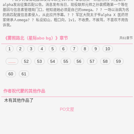
alpha发出征集匹配公告。消息发布当日，现役联邦元帅之孙裴照路第一个等在
基因与信息素管理局门口，他知道她必须是自己的omega。? ? 一场以治病为名
的高匹配度信息素侵入，从此拉开序幕。? ? 军区大院太子爷alpha X 医药世
家继承人omega? ? 私设如山，粗口向，1v1，不收费，不挨骂，不喜欢不用告
《雾照路北（星际abo bg）》章节
共61章节
1
2
3
4
5
6
7
8
9
10
......
52
53
54
55
56
57
58
59
60
61
作者祝代蒙的其他作品
木有其他作品了
PO文屋