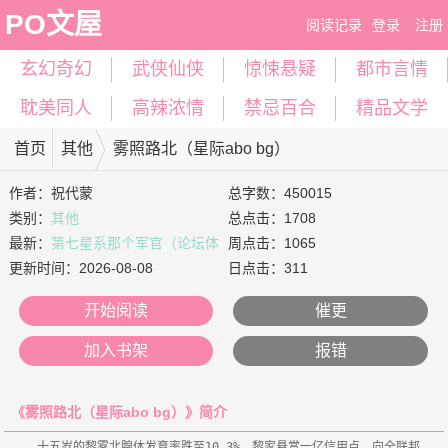
PO文屋
阅读记录
登录
注册
玄幻奇幻
武侠仙侠
惊悚悬疑
都市言情
耽美同人
高辣浓情
禁忌百合
精品文学
首页
其他
雾照路北（星际abo bg）
作者：
祝代蒙
总字数：450015
类别：
其他
总点击：1708
最新：
第七星系那个军官（论坛体
周点击：1065
清水）下 laмeiш
更新时间：
2026-08-08
日点击：311
开始阅读
催更
加入书架
报错
《雾照路北（星际abo bg）》简介
    十五岁的黎雾北腺体发育率跌至10.3%，黎家悬赏一亿信用点，向全联邦