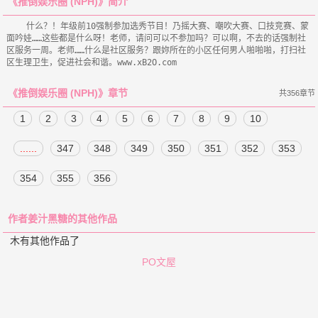
《推倒娱乐圈 (NPH)》简介
    什么？！年级前10强制参加选秀节目！乃摇大赛、嘲吹大赛、口技竞赛、蒙
面吟娃……这些都是什么呀！老师，请问可以不参加吗？可以啊，不去的话强制社
区服务一周。老师……什么是社区服务？跟妳所在的小区任何男人啪啪啪，打扫社
《推倒娱乐圈 (NPH)》章节
共356章节
1
2
3
4
5
6
7
8
9
10
......
347
348
349
350
351
352
353
354
355
356
作者姜汁黑糖的其他作品
木有其他作品了
PO文屋