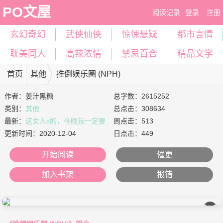
PO文屋
阅读记录
登录
注册
玄幻奇幻
武侠仙侠
惊悚悬疑
都市言情
耽美同人
高辣浓情
禁忌百合
精品文学
首页
其他
推倒娱乐圈 (NPH)
作者：
姜汁黑糖
总字数：2615252
类别：
其他
总点击：308634
最新：
这女人s的，今晚我一定要
周点击：513
将她的吸肿
更新时间：
2020-12-04
日点击：449
开始阅读
催更
加入书架
报错
��