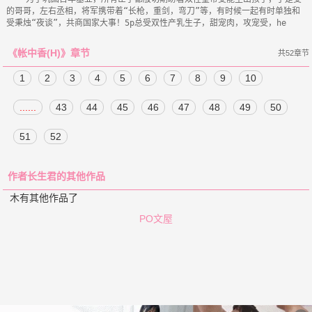
的哥哥，左右丞相，将军携带着“长枪，重剑，弯刀”等，有时候一起有时单独和
《帐中香(H)》章节
共52章节
1
2
3
4
5
6
7
8
9
10
......
43
44
45
46
47
48
49
50
51
52
作者长生君的其他作品
木有其他作品了
PO文屋