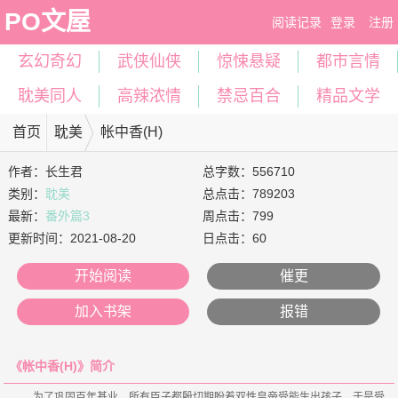
PO文屋
阅读记录
登录
注册
玄幻奇幻
武侠仙侠
惊悚悬疑
都市言情
耽美同人
高辣浓情
禁忌百合
精品文学
首页
耽美
帐中香(H)
作者：
长生君
总字数：556710
类别：
耽美
总点击：789203
最新：
番外篇3
周点击：799
更新时间：
2021-08-20
日点击：60
开始阅读
催更
加入书架
报错
《帐中香(H)》简介
    为了巩固百年基业，所有臣子都殷切期盼着双性皇帝受能生出孩子，于是受